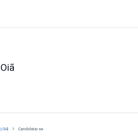
 Oiã
| Oiã
Candidatar-se